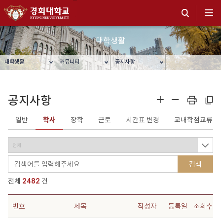
대학생활
대학생활
커뮤니티
공지사항
공지사항
확대
축소
프린트
주소복사
일반
학사
장학
근로
시간표 변경
교내학점교류
검색
전체
2482
건
번호
제목
작성자
등록일
조회수