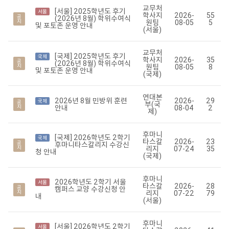
교무처
[서울] 2025학년도 후기
서울
학사지
2026-
55
공
(2026년 8월) 학위수여식
지
원팀
08-05
5
및 포토존 운영 안내
(서울)
교무처
[국제] 2025학년도 후기
국제
학사지
2026-
35
공
(2026년 8월) 학위수여식
지
원팀
08-05
8
및 포토존 운영 안내
(국제)
연대본
2026년 8월 민방위 훈련
2026-
29
국제
공
부(국
지
안내
08-04
2
제)
후마니
[국제] 2026학년도 2학기
국제
타스칼
2026-
23
공
후마니타스칼리지 수강신
지
리지
07-24
35
청 안내
(국제)
후마니
2026학년도 2학기 서울
서울
타스칼
2026-
28
공
캠퍼스 교양 수강신청 안
지
리지
07-22
79
내
(서울)
후마니
[서울] 2026학년도 2학기
서울