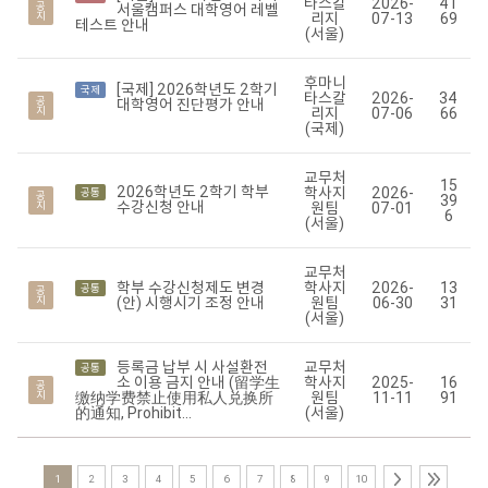
타스칼
2026-
41
공
서울캠퍼스 대학영어 레벨
지
리지
07-13
69
테스트 안내
(서울)
후마니
[국제] 2026학년도 2학기
국제
타스칼
2026-
34
공
대학영어 진단평가 안내
지
리지
07-06
66
(국제)
교무처
15
2026학년도 2학기 학부
학사지
2026-
공통
공
39
수강신청 안내
지
원팀
07-01
6
(서울)
교무처
학부 수강신청제도 변경
학사지
2026-
13
공통
공
지
(안) 시행시기 조정 안내
원팀
06-30
31
(서울)
등록금 납부 시 사설환전
교무처
공통
소 이용 금지 안내 (留学生
학사지
2025-
16
공
지
缴纳学费禁止使用私人兑换所
원팀
11-11
91
的通知, Prohibit...
(서울)
1
2
3
4
5
6
7
8
9
10