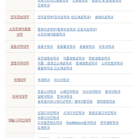
사회기반시스템공학과
건축공학과
환경학 및 환경공학과
건축학과
전자정보대학
전자공학부
(
전자공학과
,
반도체공학과
)
생체의공학과
소프트웨어융합
컴퓨터공학부(컴퓨터공학과, 인공지능학과)
소프트웨어융합학과
대학
응용과학대학
응용수학과
응용물리학과
응용화학과
우주과학과
유전생명공학과
식품생명공학과
한방생명공학과
생명과학대학
식물ㆍ환경신소재공학과
원예생명공학과
스마트팜과학과
융합바이오·신소재공학과
국제대학
국제학과
아시아학과
프랑스어학과
스페인어학과
러시아어학과
중국어학과
외국어대학
일본어학과
한국어학과
글로벌커뮤니케이션학부 -
영미어문전공
영미문화전공
산업디자인학과
시각디자인학과
환경조경디자인학과
의류디자인학과
예술·디자인대학
디지털콘텐츠학과
PostModern음악학과
연극영화학과
도예학과