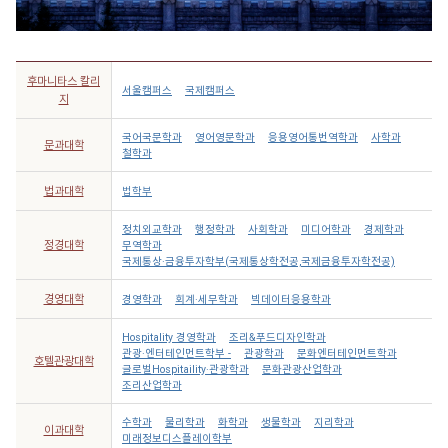
후마니타스 칼리
서울캠퍼스
국제캠퍼스
지
국어국문학과
영어영문학과
응용영어통번역학과
사학과
문과대학
철학과
법과대학
법학부
정치외교학과
행정학과
사회학과
미디어학과
경제학과
정경대학
무역학과
국제통상·금융투자학부(국제통상학전공,국제금융투자학전공)
경영대학
경영학과
회계·세무학과
빅데이터응용학과
Hospitality 경영학과
조리&푸드디자인학과
관광·엔터테인먼트학부 -
관광학과
문화엔터테인먼트학과
호텔관광대학
글로벌Hospitaility·관광학과
문화관광산업학과
조리산업학과
수학과
물리학과
화학과
생물학과
지리학과
이과대학
미래정보디스플레이학부