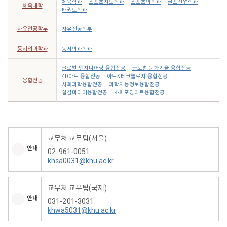
체육학과
스포츠지도학과
스포츠의학과
골프산업학과
체육대학
태권도학과
자유전공학부
자유전공학부
동서의과학과
동서의과학과
글로벌 엔지니어링 융합전공
글로벌 문화기술 융합전공
4D아트 융합전공
아트&테크놀로지 융합전공
융합전공
사회과학융합전공
과학지능정보융합전공
실감미디어융합전공
K-퍼포밍아트융합전공
교무처 교무팀(서울)
안내
02-961-0051
khsa0031@khu.ac.kr
교무처 교무팀(국제)
안내
031-201-3031
khwa5031@khu.ac.kr