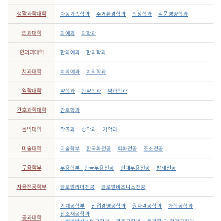
생활과학대학
아동가족학과
주거환경학과
의상학과
식품영양학과
의과대학
의예과
의학과
한의과대학
한의예과
한의학과
치과대학
치의예과
치의학과
약학대학
약학과
한약학과
약과학과
간호과학대학
간호학과
음악대학
작곡과
성악과
기악과
미술대학
미술학부
한국화전공
회화전공
조소전공
무용학부
무용학부 -
한국무용전공
현대무용전공
발레전공
자율전공학부
글로벌리더전공
글로벌비즈니스전공
기계공학부
산업경영공학과
원자력공학과
화학공학과
신소재공학과
공과대학