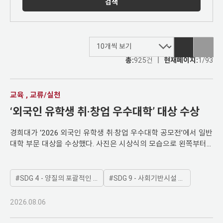
검색
총:
925건
현재페이지:
1/93
교육 , 교류/실천
‘외국인 유학생 취·창업 우수대학’ 대상 수상
경희대가 ‘2026 외국인 유학생 취·창업 우수대학 공모전’에서 일반
대학 부문 대상을 수상했다. 사진은 시상식의 모습으로 왼쪽부터
최영준 국제처장과 교육부 최은옥 차관의 모습. KHU-PASS 기반
으로 외국인 유학생의 학업 적응부터 진로 설계·취업 준비까지 외
국인 유학생 통합 성장 지원체계 인정받아 일반대학 부문 대상으
SDG 4 - 양질의 포괄적인 교육제공과 평생학습기회 제공
SDG 9 - 사회기반시설 구축, 지속가능한 산업화 증진
로 선정 경희대가 교육부가 주관하는 ‘2026 외국인 유학생 취·창업
우수대학 공모전’에서 일반대학 부문 대상으로 선정돼 교육부장관
2026.08.06
상장과 수상 명패를 받았다. 경희대는 외국인 유학생의 역량을 단
계별로 진단·인증하고, 학업 적응부터 진로 설계와 취업 준비까지