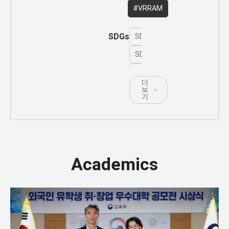
#VRRAM
SDGs
SDG 1 - 모든형태의 빈곤종결
SDG 2 - 기아해소, 식량안보
SDG 3 - 건강 보장과 모든 연
더
SDG 4 - 양질의 포괄적인 교
보
기
SDG 5 - 양성평등달성과 모든
SDG 6 - 물과 위생의 보장 및
SDG 7 - 적정가격의 지속가능
Academics
SDG 8 - 지속가능한 경제성장
SDG 9 - 사회기반시설 구축, 
SDG 10 - 국가 간, 국내 불평등
SDG 11 - 안전하고 복원력 