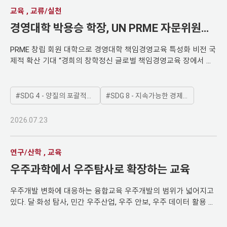
지원하는 통합 성장 체계를 구축한 성과를 인정받았다. 이번 공모
교육 , 교류/실천
전은 외국인 유학생의 취업·창업 및 국내 정주를 지원하는 대학의
경영대학 박용승 학장, UN PRME 자문위원회
우수사례를 발굴하고 확산하기 위해 교육부가 주최하고 한국대학
위원 선임
교육협의회와 한국전문대학교협의회가 주관했다. 취업·창업·정부·
PRME 창립 회원 대학으로 경영대학 책임경영교육 특성화 비전 국
글로벌 네트워크 구축 분야에서 대학별 사업의 전략성·구체성·효과
제적 확산 기대 “경희의 창학정신 글로벌 책임경영교육 장에서 확
성·확산 가능성 등을 종합적으로 평가했다. 경희대는 ‘외국인 유학
장할 기회” 경영교육, 인간·사회, 자연·미래세대 대한 책임 성찰·실
생 핵심역량 인증제(KHU-PASS, KHU Pathway for Academic &
천한 리더 길러내야 경영대학 박용승 학장이 유엔 글로벌 콤팩트
Social Success) 기반 취·창업 통합 성장 체계 구축’을 주제로 공
(UN Global Compact) 산하 책임경영교육 이니셔티브인
SDG 4 - 양질의 포괄적인 교육제공과 평생학습기회 제공
SDG 8 - 지속가능한 경제성장 및 양질의 일자리와 고용보장
모전에 참여했다. KHU-PASS는 외국인 유학생이 한국 대학 생활
PRME(Principles for Responsible Management Education)의
과 사회에 안정적으로 적응하고, 자신의 진로를 주도적으로 설계
자문위원회 위원(Advisory Board Member)으로 선임됐다. 지난 6
해 취업 또는 창업으로 나아갈 수 있도록 지원하는 핵심역량 인증
2026.07.23
월 임기를 시작했고, 오는 2029년 5월까지 3년간 유엔 PRME의 글
체계다. 경희대는 이를 통해 외국인 유학생의 성장 과정을 단편적
로벌 전략 방향과 거버넌스 강화를 위한 자문 역할을 수행한다. 또
취업 프로그램 참여에 그치지 않고, 입학 초기의 학업·생활 적응,
한 전 세계 경영대학과 지속가능경영 분야 리더와 함께 책임경영
연구/산학 , 교육
진로 탐색과 역량 개발, 취업 준비 및 사회 진출로 이어지는 단계별
교육, 지속가능발전, 윤리적 리더십, 글로벌 시민성 확산을 위한 국
과정으로 설계했다. 유학생 개인의 준비도와 필요에 맞춰 역량을
우주과학에서 우주탐사로 확장하는 교육
제 협력과 정책 논의에 참여한다. UN과 맞닿은 경희의 창학정신,
점검하고, 교육·상담·비교과 프로그램 등 다양한 지원을 연계해 유
책임경영의 뿌리 PRME는 2007년 유엔 글로벌 콤팩트 주도로 출
학생이 한국 사회와 글로벌 무대에서 경쟁력을 갖춘 인재로 성장
우주개발 변화에 대응하는 융합교육 우주개발의 범위가 넓어지고
범한 글로벌 경영교육 이니셔티브다. 경영교육을 통해 지속가능발
하도록 돕는 데 중점을 뒀다. 이번 수상은 유학생이 교육의 대상에
있다. 달·화성 탐사, 민간 우주산업, 우주 안보, 우주 데이터 활용 등
전목표(SDGs), 책임경영, 윤리적 리더십, 이해관계자 중심 경영의
서 대학과 지역사회, 산업 현장을 연결하는 미래 인재로 바라보는
우주 분야는 과학 연구를 넘어 산업과 국가 전략의 영역으로 확장
가치를 확산하는 것이 목표다. 현재 전 세계 경영대학과 교육기관
경희대의 국제화 전략이 대외적으로 인정받았다는 점에서 의미가
되고 있다. 우주탐사학 융합전공은 이러한 변화에 대응하기 위해