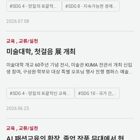
이 참여하는 책임경영교육 분야의 대표적 국제 네트워크로 자리
크다. 외국인 유학생의 성공적 학업 이수와 경력 개발, 취·창업 및
신설됐다. 우주과학과 학과장을 맡고 있는 문용재 교수는 “최근 우
SDG 4 - 양질의 포괄적인 교육제공과 평생학습기회 제공
SDG 8 - 지속가능한 경제성장 및 양질의 일자리와 고용보장
잡고 있다. 경영대학은 유엔 PRME 설립 초기인 2008년 창립 회원
정주를 유기적으로 지원하는 체계가 대학 국제화의 질적 수준을
주개발의 흐름이 정부 주도에서 민간이 함께 이끄는 ‘뉴 스페이스
대학으로 참여해 책임경영교육의 국제적 흐름에 선도적으로 동참
높이는 기반이 될 수 있음을 보여준 사례기도 하다. 글로벌교육지
(New Space)’ 시대로 전환되고 있다”라고 설명했다. 우주 분야의
해 왔다. 경희가 오랜 기간 이어온 유엔과의 긴밀한 협력의 역사와
2026.07.08
원팀은 KHU-PASS 기반 취·창업 통합 성장 체계를 고도화할 계획
경쟁력을 확보하기 위해서는 탐사 전반을 이해하는 인재를 길러야
도 맞닿아 있다. 경희는 창학 이래 ‘문화세계의 창조’라는 교시 아
이다. 미래인재센터, 캠퍼스타운센터 등 유관 부서와의 협업을 강
한다는 판단도 전공 신설의 배경이 됐다. 문 교수는 “우주탐사 시대
래 학문을 통한 평화, 인류 공동번영, 더 나은 문명의 건설을 지향
화해 유학생 맞춤형 진로·취업 지원을 늘린다. 또한 창업과 지역 연
를 선도하고 국가적·세계적 수요에 부응할 융합형 전문 인재가 필
교육 , 교류/실천
해 왔다. 이런 정신은 유엔이 추구하는 평화와 지속가능발전, 글로
계 프로그램도 지속적으로 발전시킬 예정이다. 최영준 국제처장은
요하다”라고 말했다. 우주탐사는 한 분야의 지식만으로 완성되기
벌 시민성의 가치와 깊이 공명해 왔다. 경희대와 PRME의 인연은
미술대학, 첫걸음 展 개최
“외국인 유학생이 경희의 구성원으로서 자신의 가능성을 발견하
어렵다. 탐사 대상을 이해하는 과학 지식, 탐사선을 구현하는 전자·
이후에도 지속해서 확장됐다. 박 학장은 2010년 처음으로 개최된
고, 학업과 진로의 성과를 실질적인 취업·창업으로 연결할 수 있도
기계 기술, 임무를 설계하고 데이터를 해석하는 역량이 함께 필요
지역 포럼인 ‘Asian Forum for UN PRME’를 경희대에서 개최했다.
록 지원해 온 노력이 좋은 평가를 받았다”라면서 “앞으로도 유학생
미술대학 개교 60주년 기념 전시, 미술관 KUMA 전관서 개최 신입
하다. 우주탐사학 융합전공은 우주과학과를 주관으로 전자공학과,
포럼은 아시아 지역 책임경영교육 확산의 기반이 됐다. 박 학장은
개개인의 성장 경로를 세심하게 지원하고, 지역·산업·세계와 연결
생 참여, 구성원·학부모 대상 특별 오프닝 행사 진행 캠퍼스 예술교
기계공학과가 참여하는 교육과정이다. 학생들은 우주과학의 기초
2017년에는 PRME Pioneer Award를 수상하며 국제적으로 책임
되는 지속 가능한 유학생 성장 생태계를 만들어 가겠다”라고 밝혔
육 시작 알리는 학부 신입생 전시 프로그램 미술대학이 미술대학
위에서 전자와 기계공학의 기술을 연결해 우주탐사 임무를 통합적
경영교육 분야의 리더십을 인정받았다. 주주 중심에서 이해관계자
다.
개교 60주년을 기념해 ‘2026 미술대학 첫걸음 展’을 개막하고 구
으로 이해하게 된다. 우주과학을 실제 탐사 임무로 연결 우주탐사
로…교육과정 혁신으로 이끈 패러다임 전환 박 학장의 저서인 『책
성원과 학부모를 초청하는 특별 행사를 개최했다. 이번 전시는 신
SDG 4 - 양질의 포괄적인 교육제공과 평생학습기회 제공
SDG 10 - 국가 간, 국내 불평등 해소
학 융합전공은 기존 우주과학 교육을 대체하는 전공이 아니다. 경
임경영: 경영학의 큰 전환』은 2022년 대한민국학술원이 선정한
입생들의 첫 작품 세계를 학내 구성원과 공유하는 자리였다. 전시
희가 축적해 온 우주과학의 강점을 바탕으로 실제 임무 설계와 공
우수 학술도서로 선정됐다. 주주 중심 경영에서 이해관계자 중심
를 통해 미술대학에 입학한 신입생들이 창작한 초기 작품들이 공
학적 구현 역량을 확장하는 교육과정이다. 우주탐사학 융합전공을
2026.06.25
책임경영으로의 패러다임 전환을 제시한 저서다. 이 책은 기업의
개됐다. 전시에는 신입생 캐릭터인 ‘미랑이’를 활용한 공간 디자인
이끄는 송영주 교수는 기존 우주과학 교육과 새 전공의 차이를 짚
목적을 단순한 이윤 극대화에 한정하지 않고, 인간 존엄, 공동선,
과 참여형 설치 작품 등을 준비해 관람객의 체험 요소를 강화했다.
었다. 송 교수는 “우주과학이 태양, 행성, 우주 환경, 천문 관측, 우
지속가능성, 이해관계자와의 상생이란 관점에서 새롭게 조명한다.
전시는 미술대학 미술관 KUMA 1층부터 4층까지 전관에서 6월 8
교육 , 교류/실천
주 플라즈마 등 우주 현상과 환경을 이해하는 데 초점을 둔다면, 우
이번 선임은 경영대학이 추진해 온 책임경영교육 중심의 특성화
일(월)부터 14일(일)까지 진행했다. 6월 8일(월) 오후에는 학부모
주탐사학 융합전공은 이러한 이해를 실제 탐사 임무로 연결하는
AI 패션교육의 확장, 졸업 작품 무대에서 현실
발전 비전과도 깊이 연결된다. 경영대학은 2012년부터 ‘책임경