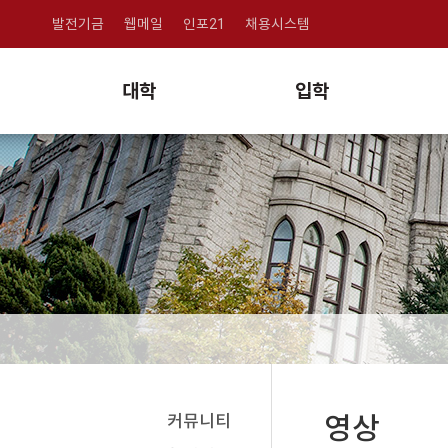
발전기금
웹메일
인포21
채용시스템
대학
입학
커뮤니티
영상