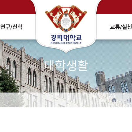
Search Site and People
연구/산학
교류/실
대학생활
대
확대
축소
프린트
주소복사