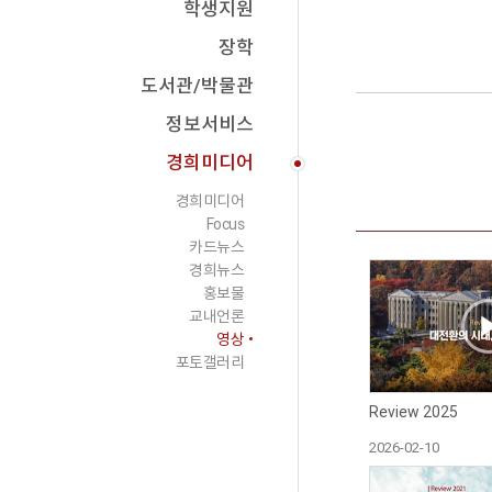
학생지원
장학
도서관/박물관
정보서비스
경희미디어
경희미디어
Focus
카드뉴스
경희뉴스
홍보물
교내언론
영상
포토갤러리
Review 2025
2026-02-10