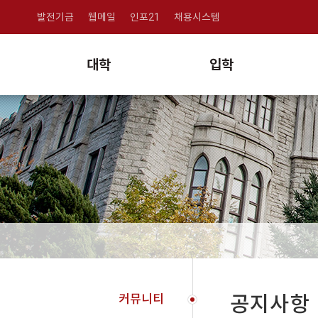
발전기금
웹메일
인포21
채용시스템
대학
입학
커뮤니티
공지사항