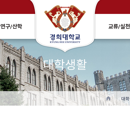
Search Site and People
연구/산학
교류/실
대학생활
대학
확대
축소
프린트
주소복사