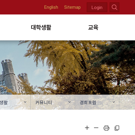
English
Sitemap
Login
천
대학생활
교육
생활
커뮤니티
경희포럼