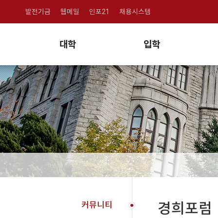
발전기금
웹메일
인포21
채용시스템
대학
입학
커뮤니티
경희포럼