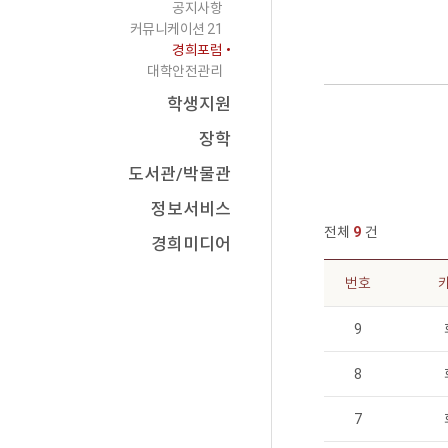
공지사항
커뮤니케이션 21
경희포럼
대학안전관리
학생지원
장학
도서관/박물관
정보서비스
전체
9
건
경희미디어
번호
번호, 제목, 작성자, 카테고리, 등록일, 조회수로 구성된 공지사항 목록
9
8
7