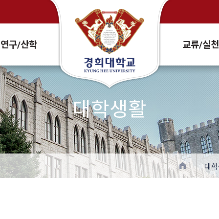
Search Site and People
연구/산학
교류/실
대학생활
대학
확대
축소
프린트
주소복사